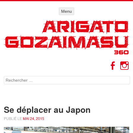
Menu
Menu
ALLER AU
CONTENU
Facebo
I
Rechercher
Se déplacer au Japon
PUBLIÉ LE
MAI 24, 2015