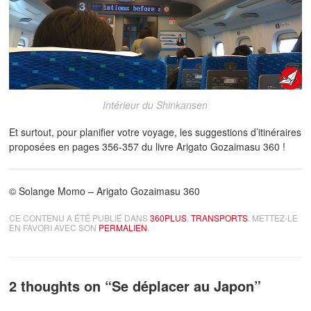
Intérieur du Shinkansen
Et surtout, pour planifier votre voyage, les suggestions d’itinéraires
proposées en pages 356-357 du livre Arigato Gozaimasu 360 !
© Solange Momo – Arigato Gozaimasu 360
CE CONTENU A ÉTÉ PUBLIÉ DANS
360PLUS
,
TRANSPORTS
. METTEZ-LE
EN FAVORI AVEC SON
PERMALIEN
.
2 thoughts on “
Se déplacer au Japon
”