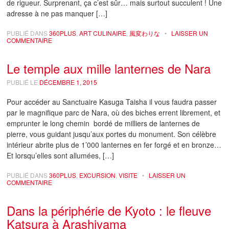
de rigueur. Surprenant, ça c’est sûr… mais surtout succulent ! Une
adresse à ne pas manquer […]
PUBLIÉ DANS
360PLUS
,
ART CULINAIRE
,
風変わりな
•
LAISSER UN
COMMENTAIRE
Le temple aux mille lanternes de Nara
PUBLIÉ LE
DÉCEMBRE 1, 2015
Pour accéder au Sanctuaire Kasuga Taisha il vous faudra passer
par le magnifique parc de Nara, où des biches errent librement, et
emprunter le long chemin bordé de milliers de lanternes de
pierre, vous guidant jusqu’aux portes du monument. Son célèbre
intérieur abrite plus de 1’000 lanternes en fer forgé et en bronze…
Et lorsqu’elles sont allumées, […]
PUBLIÉ DANS
360PLUS
,
EXCURSION
,
VISITE
•
LAISSER UN
COMMENTAIRE
Dans la périphérie de Kyoto : le fleuve
Katsura à Arashiyama