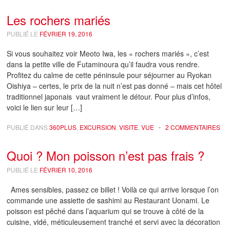
Les rochers mariés
PUBLIÉ LE
FÉVRIER 19, 2016
Si vous souhaitez voir Meoto Iwa, les « rochers mariés », c’est
dans la petite ville de Futaminoura qu’il faudra vous rendre.
Profitez du calme de cette péninsule pour séjourner au Ryokan
Oishiya – certes, le prix de la nuit n’est pas donné – mais cet hôtel
traditionnel japonais vaut vraiment le détour. Pour plus d’infos,
voici le lien sur leur […]
PUBLIÉ DANS
360PLUS
,
EXCURSION
,
VISITE
,
VUE
•
2 COMMENTAIRES
Quoi ? Mon poisson n’est pas frais ?
PUBLIÉ LE
FÉVRIER 10, 2016
Ames sensibles, passez ce billet ! Voilà ce qui arrive lorsque l’on
commande une assiette de sashimi au Restaurant Uonami. Le
poisson est pêché dans l’aquarium qui se trouve à côté de la
cuisine, vidé, méticuleusement tranché et servi avec la décoration