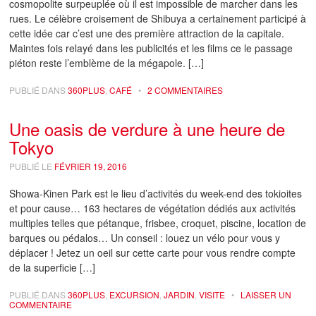
cosmopolite surpeuplée où il est impossible de marcher dans les
rues. Le célèbre croisement de Shibuya a certainement participé à
cette idée car c’est une des première attraction de la capitale.
Maintes fois relayé dans les publicités et les films ce le passage
piéton reste l’emblème de la mégapole. […]
PUBLIÉ DANS
360PLUS
,
CAFÉ
•
2 COMMENTAIRES
Une oasis de verdure à une heure de
Tokyo
PUBLIÉ LE
FÉVRIER 19, 2016
Showa-Kinen Park est le lieu d’activités du week-end des tokioites
et pour cause… 163 hectares de végétation dédiés aux activités
multiples telles que pétanque, frisbee, croquet, piscine, location de
barques ou pédalos… Un conseil : louez un vélo pour vous y
déplacer ! Jetez un oeil sur cette carte pour vous rendre compte
de la superficie […]
PUBLIÉ DANS
360PLUS
,
EXCURSION
,
JARDIN
,
VISITE
•
LAISSER UN
COMMENTAIRE