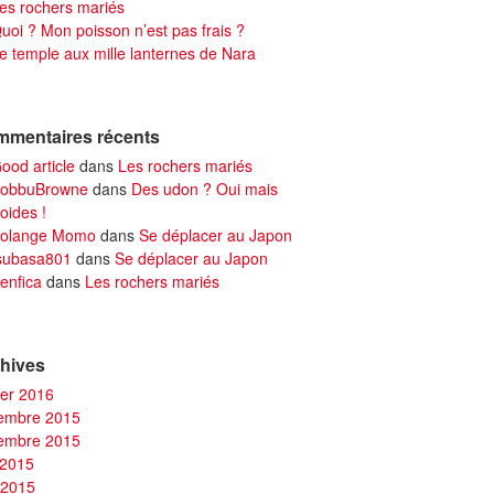
es rochers mariés
uoi ? Mon poisson n’est pas frais ?
e temple aux mille lanternes de Nara
mentaires récents
ood article
dans
Les rochers mariés
obbuBrowne
dans
Des udon ? Oui mais
roides !
olange Momo
dans
Se déplacer au Japon
subasa801
dans
Se déplacer au Japon
enfica
dans
Les rochers mariés
hives
ier 2016
embre 2015
embre 2015
 2015
 2015