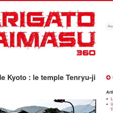
Rec
e Kyoto : le temple Tenryu-ji
Art
L
U
T