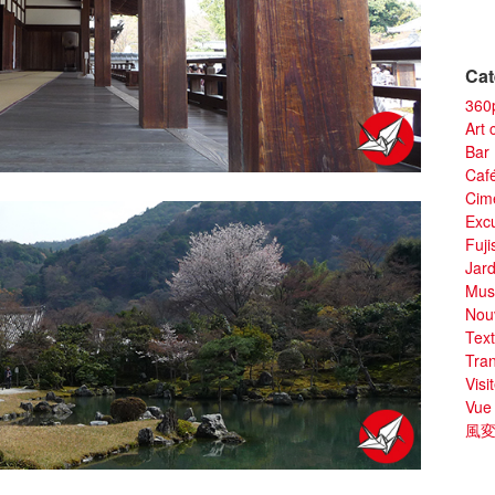
Cat
360
Art 
Bar
Caf
Cime
Exc
Fuji
Jard
Mus
Nou
Text
Tran
Visi
Vue
風