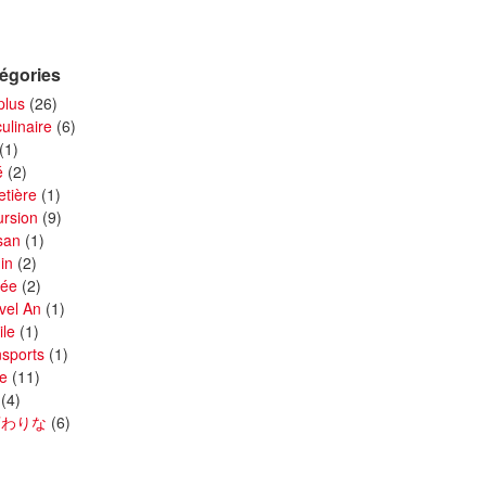
égories
plus
(26)
culinaire
(6)
(1)
é
(2)
tière
(1)
ursion
(9)
san
(1)
in
(2)
ée
(2)
vel An
(1)
ile
(1)
sports
(1)
te
(11)
(4)
変わりな
(6)