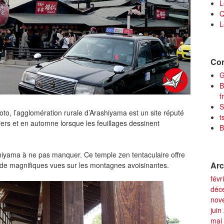
L
Q
L
Com
G
B
f
S
oto, l’agglomération rurale d’Arashiyama est un site réputé
t
siers et en automne lorsque les feuillages dessinent
B
ashiyama à ne pas manquer. Ce temple zen tentaculaire offre
Arc
c de magnifiques vues sur les montagnes avoisinantes.
févr
déc
nov
juin
mai