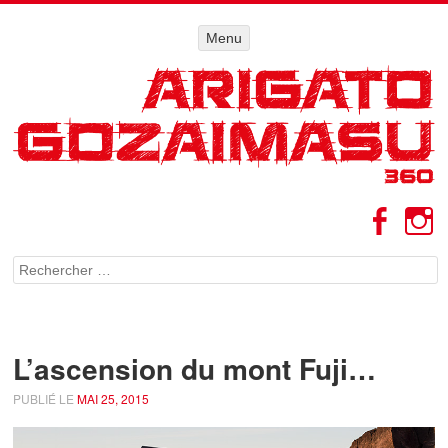
Menu
Menu
ALLER AU
CONTENU
Facebo
I
Rechercher
L’ascension du mont Fuji…
PUBLIÉ LE
MAI 25, 2015