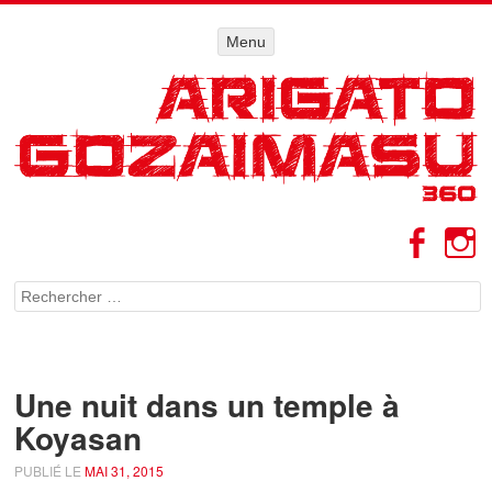
Menu
Menu
ALLER AU
CONTENU
Facebo
I
Rechercher
Une nuit dans un temple à
Koyasan
PUBLIÉ LE
MAI 31, 2015