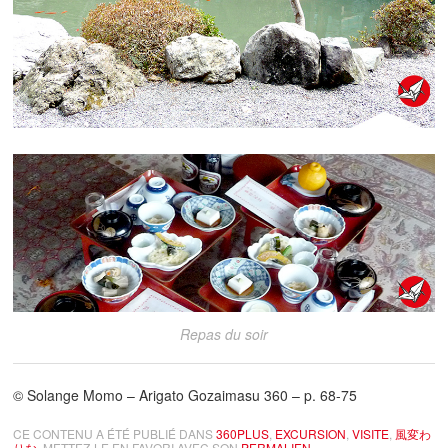
Repas du soir
© Solange Momo – Arigato Gozaimasu 360 – p. 68-75
CE CONTENU A ÉTÉ PUBLIÉ DANS
360PLUS
,
EXCURSION
,
VISITE
,
風変わ
りな
. METTEZ-LE EN FAVORI AVEC SON
PERMALIEN
.