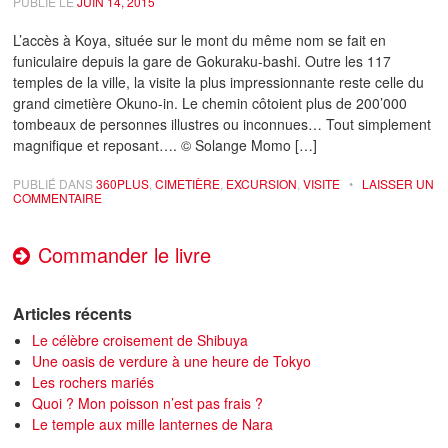
PUBLIÉ LE
JUIN 14, 2015
L’accès à Koya, située sur le mont du même nom se fait en
funiculaire depuis la gare de Gokuraku-bashi. Outre les 117
temples de la ville, la visite la plus impressionnante reste celle du
grand cimetière Okuno-in. Le chemin côtoient plus de 200’000
tombeaux de personnes illustres ou inconnues… Tout simplement
magnifique et reposant…. © Solange Momo […]
PUBLIÉ DANS
360PLUS
,
CIMETIÈRE
,
EXCURSION
,
VISITE
•
LAISSER UN
COMMENTAIRE
Commander le livre
Articles récents
Le célèbre croisement de Shibuya
Une oasis de verdure à une heure de Tokyo
Les rochers mariés
Quoi ? Mon poisson n’est pas frais ?
Le temple aux mille lanternes de Nara