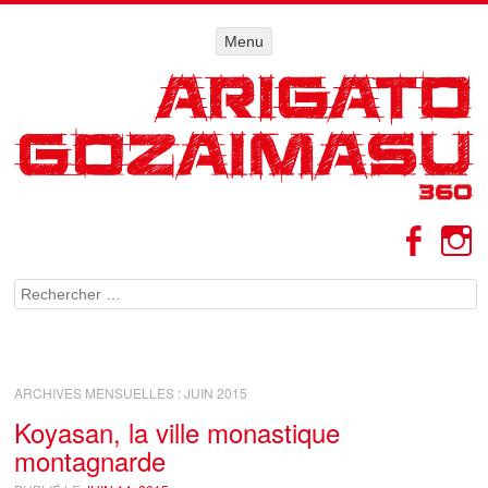
Menu
Menu
ALLER AU
CONTENU
Facebo
I
Rechercher
ARCHIVES MENSUELLES :
JUIN 2015
Koyasan, la ville monastique
montagnarde