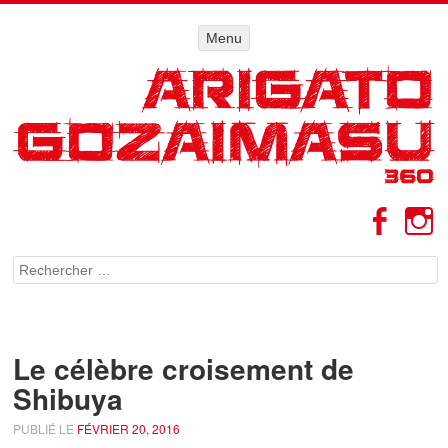
Menu
Menu
ALLER AU
CONTENU
Facebo
I
Rechercher
Le célèbre croisement de
Shibuya
PUBLIÉ LE
FÉVRIER 20, 2016