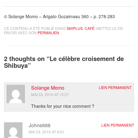
© Solange Momo – Arigato Gozaimasu 360 – p. 278-283
CE CONTENU A ÉTÉ PUBLIÉ DANS
360PLUS
,
CAFÉ
. METTEZ-LE EN
FAVORI AVEC SON
PERMALIEN
.
2 thoughts on “
Le célèbre croisement de
Shibuya
”
Solange Momo
LIEN PERMANENT
MAI 24, 2016 AT 10:27
Thanks for your nice comment ?
Johne688
LIEN PERMANENT
MAI 23, 2016 AT 9:01