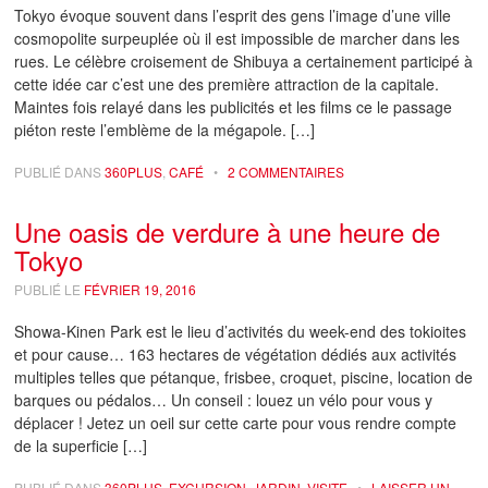
Tokyo évoque souvent dans l’esprit des gens l’image d’une ville
cosmopolite surpeuplée où il est impossible de marcher dans les
rues. Le célèbre croisement de Shibuya a certainement participé à
cette idée car c’est une des première attraction de la capitale.
Maintes fois relayé dans les publicités et les films ce le passage
piéton reste l’emblème de la mégapole. […]
PUBLIÉ DANS
360PLUS
,
CAFÉ
•
2 COMMENTAIRES
Une oasis de verdure à une heure de
Tokyo
PUBLIÉ LE
FÉVRIER 19, 2016
Showa-Kinen Park est le lieu d’activités du week-end des tokioites
et pour cause… 163 hectares de végétation dédiés aux activités
multiples telles que pétanque, frisbee, croquet, piscine, location de
barques ou pédalos… Un conseil : louez un vélo pour vous y
déplacer ! Jetez un oeil sur cette carte pour vous rendre compte
de la superficie […]
PUBLIÉ DANS
360PLUS
,
EXCURSION
,
JARDIN
,
VISITE
•
LAISSER UN