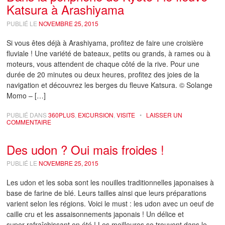
Katsura à Arashiyama
PUBLIÉ LE
NOVEMBRE 25, 2015
Si vous êtes déjà à Arashiyama, profitez de faire une croisière
fluviale ! Une variété de bateaux, petits ou grands, à rames ou à
moteurs, vous attendent de chaque côté de la rive. Pour une
durée de 20 minutes ou deux heures, profitez des joies de la
navigation et découvrez les berges du fleuve Katsura. © Solange
Momo – […]
PUBLIÉ DANS
360PLUS
,
EXCURSION
,
VISITE
•
LAISSER UN
COMMENTAIRE
Des udon ? Oui mais froides !
PUBLIÉ LE
NOVEMBRE 25, 2015
Les udon et les soba sont les nouilles traditionnelles japonaises à
base de farine de blé. Leurs tailles ainsi que leurs préparations
varient selon les régions. Voici le must : les udon avec un oeuf de
caille cru et les assaisonnements japonais ! Un délice et
super rafraîchissant en été ! Les meilleures se trouvent dans le