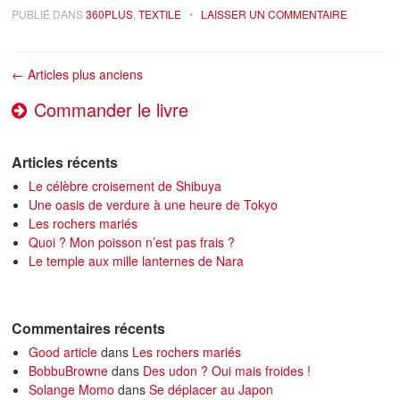
PUBLIÉ DANS
360PLUS
,
TEXTILE
•
LAISSER UN COMMENTAIRE
Navigation des articles
←
Articles plus anciens
Commander le livre
Articles récents
Le célèbre croisement de Shibuya
Une oasis de verdure à une heure de Tokyo
Les rochers mariés
Quoi ? Mon poisson n’est pas frais ?
Le temple aux mille lanternes de Nara
Commentaires récents
Good article
dans
Les rochers mariés
BobbuBrowne
dans
Des udon ? Oui mais froides !
Solange Momo
dans
Se déplacer au Japon