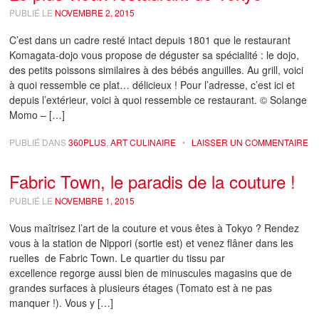
PUBLIÉ LE
NOVEMBRE 2, 2015
C’est dans un cadre resté intact depuis 1801 que le restaurant
Komagata-dojo vous propose de déguster sa spécialité : le dojo,
des petits poissons similaires à des bébés anguilles. Au grill, voici
à quoi ressemble ce plat… délicieux ! Pour l’adresse, c’est ici et
depuis l’extérieur, voici à quoi ressemble ce restaurant. © Solange
Momo – […]
PUBLIÉ DANS
360PLUS
,
ART CULINAIRE
•
LAISSER UN COMMENTAIRE
Fabric Town, le paradis de la couture !
PUBLIÉ LE
NOVEMBRE 1, 2015
Vous maîtrisez l’art de la couture et vous êtes à Tokyo ? Rendez
vous à la station de Nippori (sortie est) et venez flâner dans les
ruelles de Fabric Town. Le quartier du tissu par
excellence regorge aussi bien de minuscules magasins que de
grandes surfaces à plusieurs étages (Tomato est à ne pas
manquer !). Vous y […]