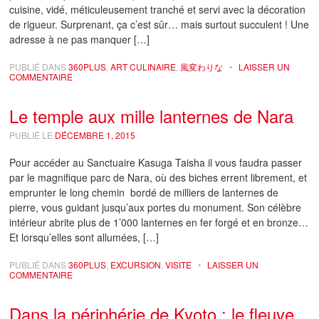
cuisine, vidé, méticuleusement tranché et servi avec la décoration
de rigueur. Surprenant, ça c’est sûr… mais surtout succulent ! Une
adresse à ne pas manquer […]
PUBLIÉ DANS
360PLUS
,
ART CULINAIRE
,
風変わりな
•
LAISSER UN
COMMENTAIRE
Le temple aux mille lanternes de Nara
PUBLIÉ LE
DÉCEMBRE 1, 2015
Pour accéder au Sanctuaire Kasuga Taisha il vous faudra passer
par le magnifique parc de Nara, où des biches errent librement, et
emprunter le long chemin bordé de milliers de lanternes de
pierre, vous guidant jusqu’aux portes du monument. Son célèbre
intérieur abrite plus de 1’000 lanternes en fer forgé et en bronze…
Et lorsqu’elles sont allumées, […]
PUBLIÉ DANS
360PLUS
,
EXCURSION
,
VISITE
•
LAISSER UN
COMMENTAIRE
Dans la périphérie de Kyoto : le fleuve