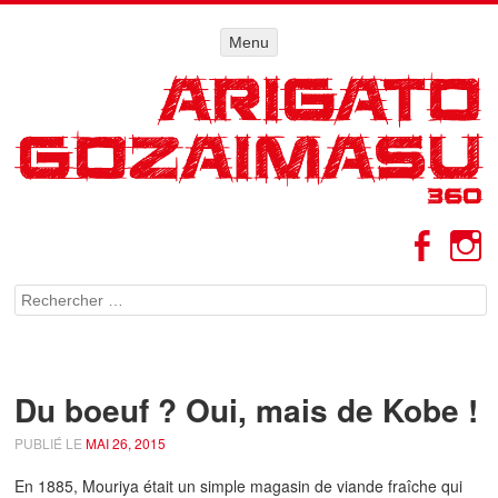
Menu
Menu
ALLER AU
CONTENU
Facebo
I
Rechercher
Du boeuf ? Oui, mais de Kobe !
PUBLIÉ LE
MAI 26, 2015
En 1885, Mouriya était un simple magasin de viande fraîche qui