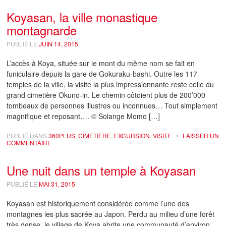
Koyasan, la ville monastique
montagnarde
PUBLIÉ LE
JUIN 14, 2015
L’accès à Koya, située sur le mont du même nom se fait en
funiculaire depuis la gare de Gokuraku-bashi. Outre les 117
temples de la ville, la visite la plus impressionnante reste celle du
grand cimetière Okuno-in. Le chemin côtoient plus de 200’000
tombeaux de personnes illustres ou inconnues… Tout simplement
magnifique et reposant…. © Solange Momo […]
PUBLIÉ DANS
360PLUS
,
CIMETIÈRE
,
EXCURSION
,
VISITE
•
LAISSER UN
COMMENTAIRE
Une nuit dans un temple à Koyasan
PUBLIÉ LE
MAI 31, 2015
Koyasan est historiquement considérée comme l’une des
montagnes les plus sacrée au Japon. Perdu au milieu d’une forêt
très dense, le village de Koya abrite une communauté d’environ