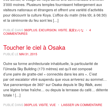
3’000 moines. Plusieurs temples fournissent hébergement aux
visiteurs nationaux et étrangers et offrent une variété d’activités
pour découvrir la culture Koya. L’office du matin (très tôt, à 06:30)
et la cérémonie du feu sont les […]
PUBLIÉ DANS
360PLUS
,
EXCURSION
,
VISITE
,
風変わりな
•
4
COMMENTAIRES
Toucher le ciel à Osaka
PUBLIÉ LE
MAI 31, 2015
Outre sa forme architecturale inhabituelle, la particularité de
l’Umeda Sky Building (173 mètres) est qu’il est composé
d’une paire de gratte-ciel « connectés dans les airs ». C’est
par cet escalator vitré suspendu que vous arriverez au sommet…
Vue panoramique de 360° sur Osaka depuis le Sky Walk, avec
une légère brise fraîche… ou depuis la terrasse du café… détente
totale ! […]
PUBLIÉ DANS
360PLUS
,
VISITE
,
VUE
•
LAISSER UN COMMENTAIRE