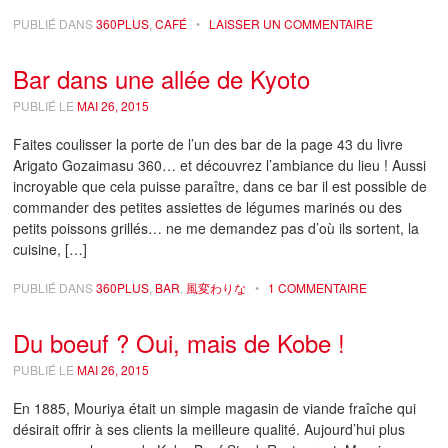
PUBLIÉ DANS
360PLUS
,
CAFÉ
•
LAISSER UN COMMENTAIRE
Bar dans une allée de Kyoto
PUBLIÉ LE
MAI 26, 2015
Faites coulisser la porte de l’un des bar de la page 43 du livre
Arigato Gozaimasu 360… et découvrez l’ambiance du lieu ! Aussi
incroyable que cela puisse paraître, dans ce bar il est possible de
commander des petites assiettes de légumes marinés ou des
petits poissons grillés… ne me demandez pas d’où ils sortent, la
cuisine, […]
PUBLIÉ DANS
360PLUS
,
BAR
,
風変わりな
•
1 COMMENTAIRE
Du boeuf ? Oui, mais de Kobe !
PUBLIÉ LE
MAI 26, 2015
En 1885, Mouriya était un simple magasin de viande fraîche qui
désirait offrir à ses clients la meilleure qualité. Aujourd’hui plus