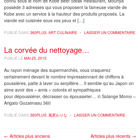
connu sous le nom de Kobe Beef Steak Restaurant, Mouriya
possède 3 adresses qui vous proposent la fameuse viande de
Kobe avec un service à la hauteur des produits proposés. La
viande est cuisinée sous vos yeux et […]
PUBLIÉ DANS
360PLUS
,
ART CULINAIRE
•
LAISSER UN COMMENTAIRE
La corvée du nettoyage…
PUBLIÉ LE
MAI 25, 2015
Au rayon ménage des supermarchés, vous craquerez
certainement devant le nombre impressionnant de chiffons à
poussières, patte à laver ou serpillère… Il semble qu’au Japon on
aime avoir des « amis » colorés et sympathiques
pour dépoussiérer, décrasser ou épousseter… © Solange Momo –
Arigato Gozaimasu 360
PUBLIÉ DANS
360PLUS
,
風変わりな
•
LAISSER UN COMMENTAIRE
Navigation des articles
←
Articles plus anciens
Articles plus récents
→