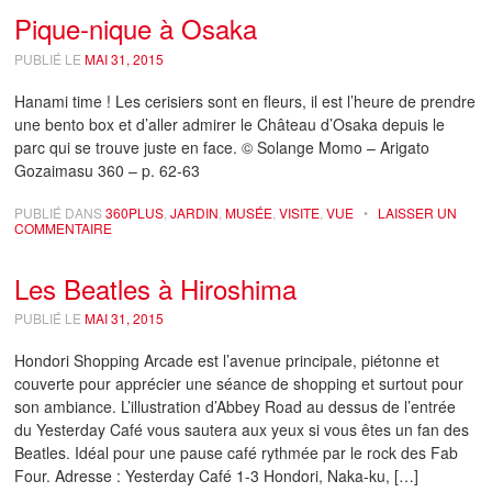
Pique-nique à Osaka
PUBLIÉ LE
MAI 31, 2015
Hanami time ! Les cerisiers sont en fleurs, il est l’heure de prendre
une bento box et d’aller admirer le Château d’Osaka depuis le
parc qui se trouve juste en face. © Solange Momo – Arigato
Gozaimasu 360 – p. 62-63
PUBLIÉ DANS
360PLUS
,
JARDIN
,
MUSÉE
,
VISITE
,
VUE
•
LAISSER UN
COMMENTAIRE
Les Beatles à Hiroshima
PUBLIÉ LE
MAI 31, 2015
Hondori Shopping Arcade est l’avenue principale, piétonne et
couverte pour apprécier une séance de shopping et surtout pour
son ambiance. L’illustration d’Abbey Road au dessus de l’entrée
du Yesterday Café vous sautera aux yeux si vous êtes un fan des
Beatles. Idéal pour une pause café rythmée par le rock des Fab
Four. Adresse : Yesterday Café 1-3 Hondori, Naka-ku, […]