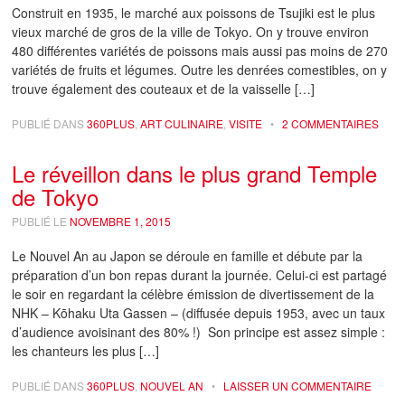
Construit en 1935, le marché aux poissons de Tsujiki est le plus
vieux marché de gros de la ville de Tokyo. On y trouve environ
480 différentes variétés de poissons mais aussi pas moins de 270
variétés de fruits et légumes. Outre les denrées comestibles, on y
trouve également des couteaux et de la vaisselle […]
PUBLIÉ DANS
360PLUS
,
ART CULINAIRE
,
VISITE
•
2 COMMENTAIRES
Le réveillon dans le plus grand Temple
de Tokyo
PUBLIÉ LE
NOVEMBRE 1, 2015
Le Nouvel An au Japon se déroule en famille et débute par la
préparation d’un bon repas durant la journée. Celui-ci est partagé
le soir en regardant la célèbre émission de divertissement de la
NHK – Kōhaku Uta Gassen – (diffusée depuis 1953, avec un taux
d’audience avoisinant des 80% !) Son principe est assez simple :
les chanteurs les plus […]
PUBLIÉ DANS
360PLUS
,
NOUVEL AN
•
LAISSER UN COMMENTAIRE